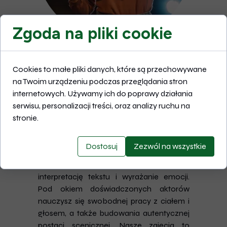
Zgoda na pliki cookie
Zajęcia teatralne
Cookies to małe pliki danych, które są przechowywane
Marzysz o karierze na scenie? Oferujemy
na Twoim urządzeniu podczas przeglądania stron
profesjonalne
przygotowanie do
internetowych. Używamy ich do poprawy działania
egzaminów w szkołach
serwisu, personalizacji treści, oraz analizy ruchu na
teatralnych
– zarówno w formie
stronie.
indywidualnych lekcji, jak i zajęć
grupowych. Program dostosowujemy do
Dostosuj
Zezwól na wszystkie
Twoich potrzeb, tak aby skutecznie
rozwijać warsztat aktorski, dykcję,
interpretację tekstu i wyrażanie emocji.
Pod okiem doświadczonych aktorów
nauczysz się swobodnej pracy z ciałem i
głosem, a także budowania autentycznej
postaci scenicznej. Nasze zajęcia to