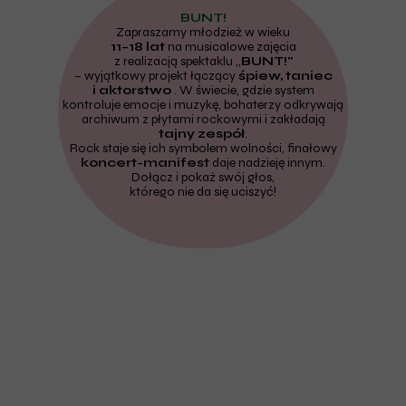
BUNT!
Zapraszamy młodzież w wieku
11–18 lat
na musicalowe zajęcia
z realizacją spektaklu ,,
BUNT!"
– wyjątkowy projekt łączący
śpiew, taniec
i aktorstwo
. W świecie, gdzie system
kontroluje emocje i muzykę, bohaterzy odkrywają
archiwum z płytami rockowymi i zakładają
tajny zespół
.
Rock staje się ich symbolem wolności, finałowy
koncert-manifest
daje nadzieję innym.
Dołącz i pokaż swój głos,
którego nie da się uciszyć!