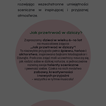
rozwijając wszechstronne umiejętności
sceniczne w inspirującej i przyjaznej
atmosferze.
Jak przetrwać w dziczy?
Zapraszamy
dzieci w wieku 6–10 lat
na musicalowe zajęcia
„Jak przetrwać w dziczy”
!
To niezwykła przygoda pełna
śpiewu, tańca i
aktorstwa
, inspirowana bajkami Madagaskar i
Dżungla. Podczas zajęć mali uczestnicy nauczą się,
jak radzić sobie w dzikiej naturze, a jednocześnie
rozwiną swoje
talenty sceniczne
i pewność siebie. Czeka na nich mnóstwo
zabawy, kreatywności
i nowych przyjaźni
– wszystko w rytmie musicalu!