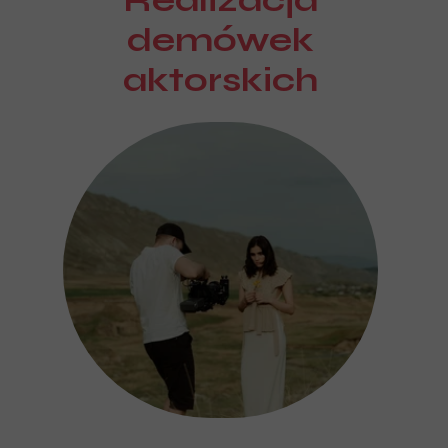
Realizacja
demówek
aktorskich