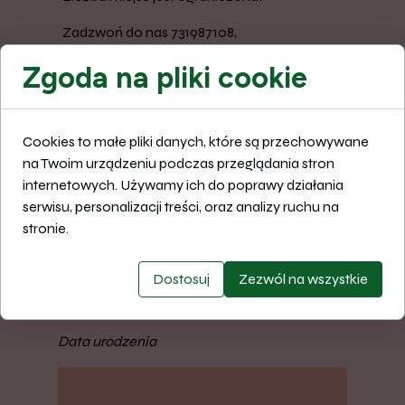
Zadzwoń do nas 731987108,
napisz na nasz adres mailowy:
Zgoda na pliki cookie
biurozmiloscido@gmail.com
lub wypełnij formularz poniżej:
Cookies to małe pliki danych, które są przechowywane
na Twoim urządzeniu podczas przeglądania stron
FORMULARZ
internetowych. Używamy ich do poprawy działania
ZGŁOSZENIOWY:
serwisu, personalizacji treści, oraz analizy ruchu na
stronie.
Imię i nazwisko dziecka
Dostosuj
Zezwól na wszystkie
Data urodzenia